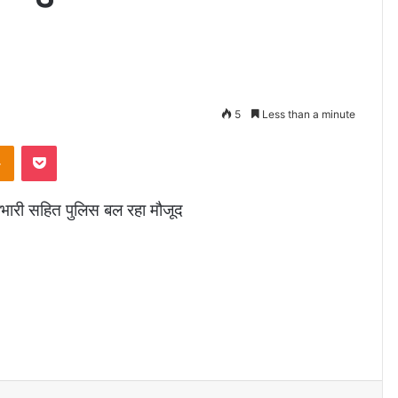
5
Less than a minute
takte
Odnoklassniki
Pocket
्रभारी सहित पुलिस बल रहा मौजूद
eddit
VKontakte
Odnoklassniki
Pocket
Share via Email
Print