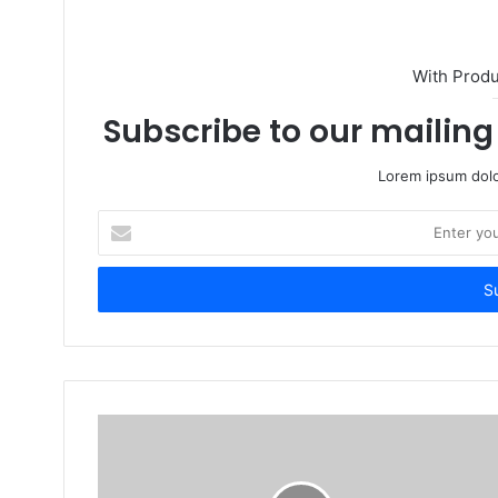
With Prod
Subscribe to our mailing 
Lorem ipsum dolo
Enter
your
Email
address