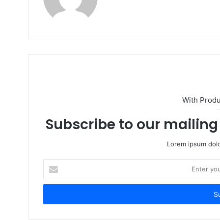
With Prod
Subscribe to our mailing 
Lorem ipsum dolo
Enter
your
Email
address