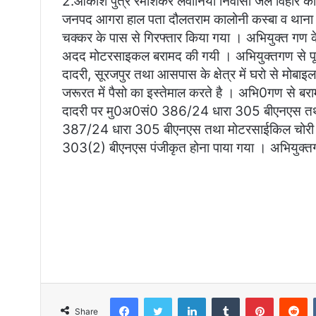
2.आकाश पुत्र रमाशंकर लवानिया निवासी जल विहार का
जनपद आगरा हाल पता दौलतराम कालोनी कस्बा व थाना द
चक्कर के पास से गिरफ्तार किया गया । अभियुक्त गण क
अदद मोटरसाइकल बरामद की गयी । अभियुक्तगण से पूछ
दादरी, सूरजपुर तथा आसपास के क्षेत्र में घरो से मोब
जरूरत में पैसो का इस्तेमाल करते है । अभि0गण से बराम
दादरी पर मु0अ0सं0 386/24 धारा 305 बीएनएस तथा 
387/24 धारा 305 बीएनएस तथा मोटरसाईकिल चोरी के
303(2) बीएनएस पंजीकृत होना पाया गया । अभियुक्तगण क
Facebook
Twitter
LinkedIn
Tumblr
Pinterest
R
Share