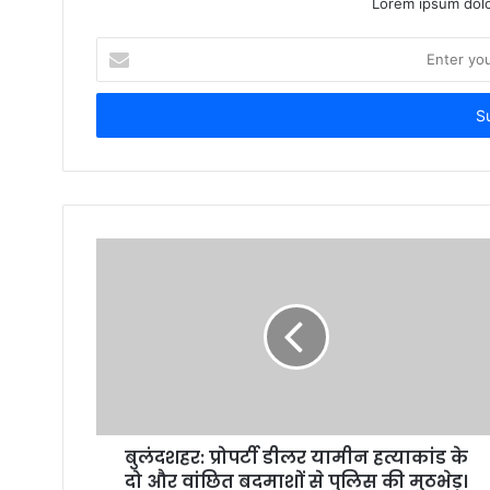
Lorem ipsum dolo
Enter
your
Email
address
बुलंदशहर: प्रोपर्टी डीलर यामीन हत्याकांड के
दो और वांछित बदमाशों से पुलिस की मुठभेड़।