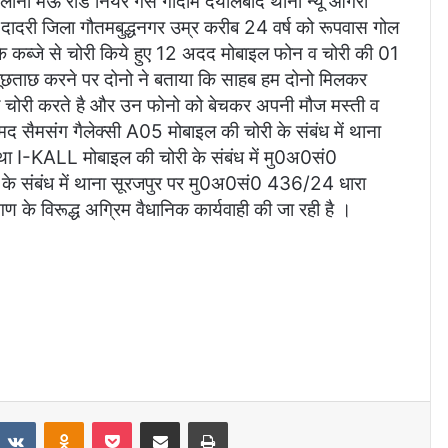
लोनी मऊ रोड नियर गैस गोदाम दयालबाद थाना न्यू आगरा
ादरी जिला गौतमबुद्धनगर उम्र करीब 24 वर्ष को रूपवास गोल
े कब्जे से चोरी किये हुए 12 अदद मोबाइल फोन व चोरी की 01
ताछ करने पर दोनो ने बताया कि साहब हम दोनो मिलकर
ाइल चोरी करते है और उन फोनो को बेचकर अपनी मौज मस्ती व
द सैमसंग गैलेक्सी A05 मोबाइल की चोरी के संबंध में थाना
I-KALL मोबाइल की चोरी के संबंध में मु0अ0सं0
 संबंध में थाना सूरजपुर पर मु0अ0सं0 436/24 धारा
े विरूद्ध अग्रिम वैधानिक कार्यवाही की जा रही है ।
eddit
VKontakte
Odnoklassniki
Pocket
Share via Email
Print