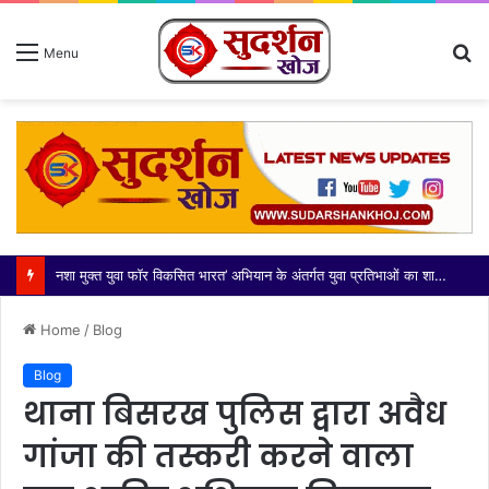
S
Menu
fo
आज भारतीय किसान यूनियन मंच की कोर कमेटी ने दादरी तहसील के नवनियुक्त उपजिलाधिकारी (एसडीएम) श्री अभिनेंद्र सिंह जी का
Home
/
Blog
Blog
थाना बिसरख पुलिस द्वारा अवैध
गांजा की तस्करी करने वाला