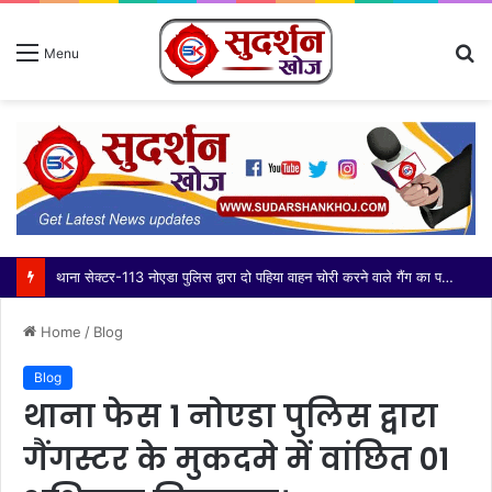
S
Menu
fo
थाना सेक्टर-113 नोएडा पुलिस द्वारा दो पहिया वाहन चोरी करने वाले गैंग का पर्दाफाश करते हुए 03 अभियुक्त गिरफ्तार, कब्जे/निशादेही से चोरी की 14 मोटरसाइकिल, घटना में प्रयुक्त 01 मोटरसाइकिल व 01 अवैध चाकू बरामद
Home
/
Blog
Blog
थाना फेस 1 नोएडा पुलिस द्वारा
गैंगस्टर के मुकदमे में वांछित 01