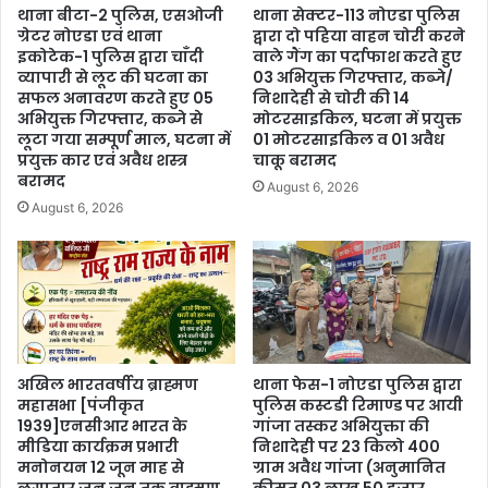
थाना बीटा-2 पुलिस, एसओजी
थाना सेक्टर-113 नोएडा पुलिस
ग्रेटर नोएडा एवं थाना
द्वारा दो पहिया वाहन चोरी करने
इकोटेक-1 पुलिस द्वारा चाँदी
वाले गैंग का पर्दाफाश करते हुए
व्यापारी से लूट की घटना का
03 अभियुक्त गिरफ्तार, कब्जे/
सफल अनावरण करते हुए 05
निशादेही से चोरी की 14
अभियुक्त गिरफ्तार, कब्जे से
मोटरसाइकिल, घटना में प्रयुक्त
लूटा गया सम्पूर्ण माल, घटना में
01 मोटरसाइकिल व 01 अवैध
प्रयुक्त कार एवं अवैध शस्त्र
चाकू बरामद
बरामद
August 6, 2026
August 6, 2026
अखिल भारतवर्षीय ब्राह्मण
थाना फेस-1 नोएडा पुलिस द्वारा
महासभा [पंजीकृत
पुलिस कस्टडी रिमाण्ड पर आयी
1939]एनसीआर भारत के
गांजा तस्कर अभियुक्ता की
मीडिया कार्यक्रम प्रभारी
निशादेही पर 23 किलो 400
मनोनयन 12 जून माह से
ग्राम अवैध गांजा (अनुमानित