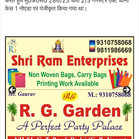
करते हुये मु0अ0स0 286/23 धारा 2/3 गैंगस्टर एक्ट थाना
फेस 1 नोएडा पर पंजीकृत किया गया था।