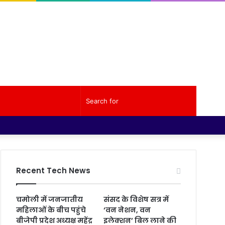
Random
Sidebar
Search
Facebook
Twitter
YouTube
Instagram
Log
Random
Sidebar
Article
for
In
Article
Recent Tech News
चमोली में जनजातीय
संसद के विशेष सत्र में
महिलाओं के बीच पहुंचे
‘वन नेशन, वन
बीजेपी प्रदेश अध्यक्ष महेंद्र
इलेक्शन’ बिल लाने की