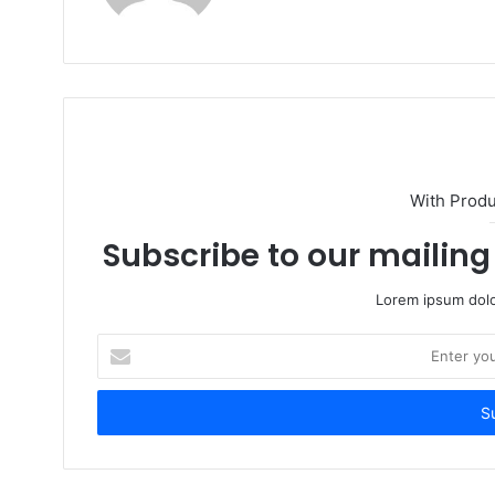
With Prod
Subscribe to our mailing 
Lorem ipsum dolo
Enter
your
Email
address