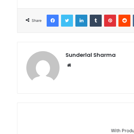
Facebook
Twitter
LinkedIn
Tumblr
Pinterest
R
Share
Sunderlal Sharma
Website
With Prod