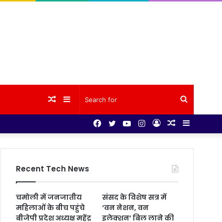
Random
Sidebar
Search
Facebook
Twitter
YouTube
Instagram
Log
Random
Sidebar
Article
for
In
Article
Recent Tech News
चमोली में जनजातीय
संसद के विशेष सत्र में
महिलाओं के बीच पहुंचे
‘वन नेशन, वन
बीजेपी प्रदेश अध्यक्ष महेंद्र
इलेक्शन’ बिल लाने की