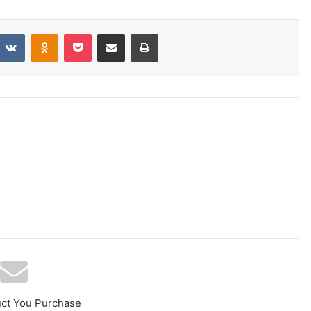
eddit
VKontakte
Odnoklassniki
Pocket
Share via Email
Print
uct You Purchase