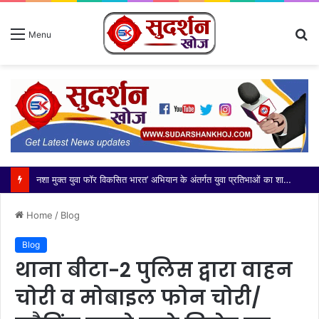
S
Menu
fo
आज भारतीय किसान यूनियन मंच की कोर कमेटी ने दादरी तहसील के नवनियुक्त उपजिलाधिकारी (एसडीएम) श्री अभिनेंद्र सिंह जी का
Home
/
Blog
Blog
थाना बीटा-2 पुलिस द्वारा वाहन
चोरी व मोबाइल फोन चोरी/