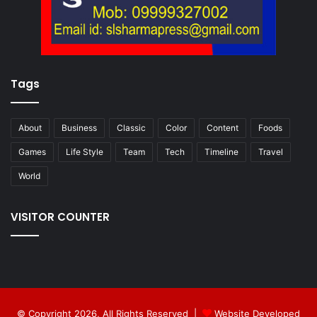
Tags
About
Business
Classic
Color
Content
Foods
Games
Life Style
Team
Tech
Timeline
Travel
World
VISITOR COUNTER
© Copyright 2026, All Rights Reserved |
Website Developed